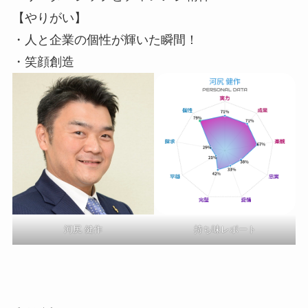
【やりがい】
・人と企業の個性が輝いた瞬間！
・笑顔創造
河尻 健作
持ち味レポート